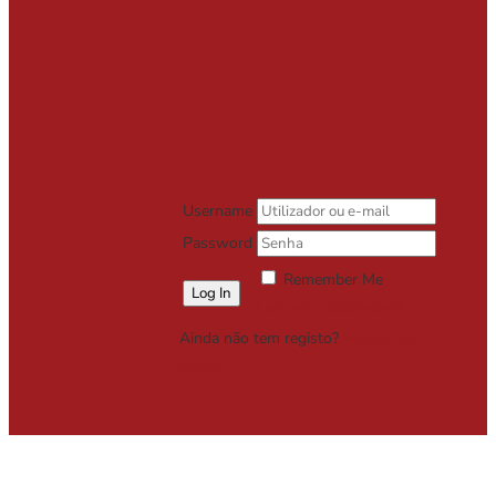
Username
Password
Remember Me
Lost your password?
Ainda não tem registo?
Registe-se
Grátis