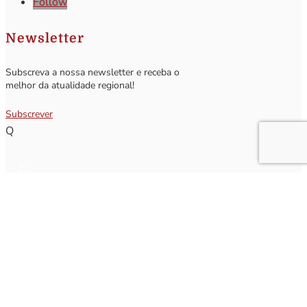
Follow
Newsletter
Subscreva a nossa newsletter e receba o
melhor da atualidade regional!
Subscrever
Q
Subscrever Newsletter
Insira o seu nome e o seu email para receber a Newsletter.
[sibwp_form id=1]