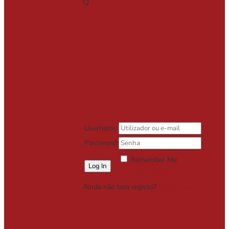
Q
Username
Password
Remember Me
Lost your password?
Ainda não tem registo?
Registe-se
Grátis