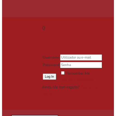
Q
Username
Password
Remember Me
Lost your password?
Ainda não tem registo?
Registe-se
Grátis