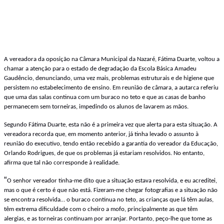
A vereadora da oposição na Câmara Municipal da Nazaré, Fátima Duarte, voltou a
chamar a atenção para o estado de degradação da Escola Básica Amadeu
Gaudêncio, denunciando, uma vez mais, problemas estruturais e de higiene que
persistem no estabelecimento de ensino. Em reunião de câmara, a autarca referiu
que uma das salas continua com um buraco no teto e que as casas de banho
permanecem sem torneiras, impedindo os alunos de lavarem as mãos.
Segundo Fátima Duarte, esta não é a primeira vez que alerta para esta situação. A
vereadora recorda que, em momento anterior, já tinha levado o assunto à
reunião do executivo, tendo então recebido a garantia do vereador da Educação,
Orlando Rodrigues, de que os problemas já estariam resolvidos. No entanto,
afirma que tal não corresponde à realidade.
“
O senhor vereador tinha-me dito que a situação estava resolvida, e eu acreditei,
mas o que é certo é que não está. Fizeram-me chegar fotografias e a situação não
se encontra resolvida… o buraco continua no teto, as crianças que lá têm aulas,
têm extrema dificuldade com o cheiro a mofo, principalmente as que têm
alergias, e as torneiras continuam por arranjar. Portanto, peço-lhe que tome as