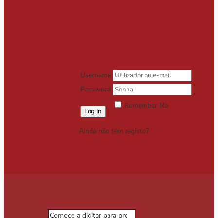
Username
Password
Remember Me
Lost your password?
Ainda não tem registo?
Registe-se
Grátis