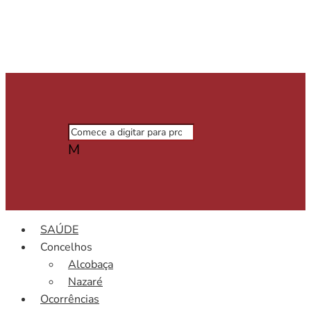
M
SAÚDE
Concelhos
Alcobaça
Nazaré
Ocorrências