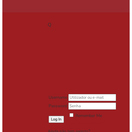
Q
Username
Password
Remember Me
Lost your password?
Ainda não tem registo?
Registe-se