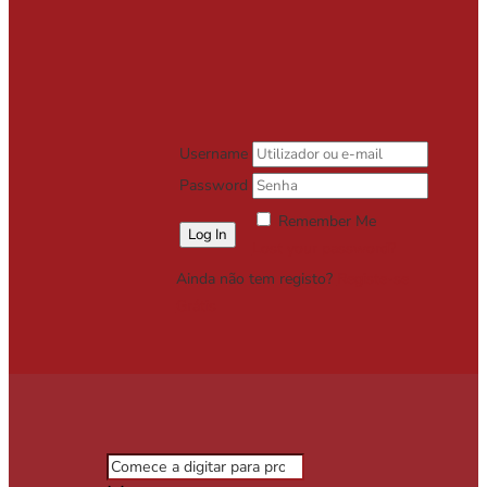
Username
Password
Remember Me
Lost your password?
Ainda não tem registo?
Registe-se
Grátis