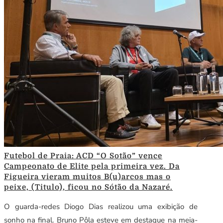
Futebol de Praia: ACD “O Sotão” vence
Campeonato de Elite pela primeira vez. Da
Figueira vieram muitos B(u)arcos mas o
peixe, (Titulo), ficou no Sótão da Nazaré.
O guarda-redes Diogo Dias realizou uma exibição de
sonho na final. Bruno Pôla esteve em destaque na meia-