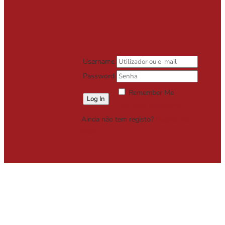
Username
Password
Remember Me
Lost your password?
Ainda não tem registo?
Registe-se
Grátis