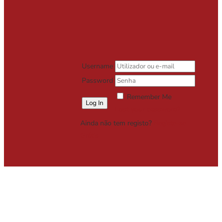
Username
Password
Remember Me
Lost your password?
Ainda não tem registo?
Registe-se
Grátis