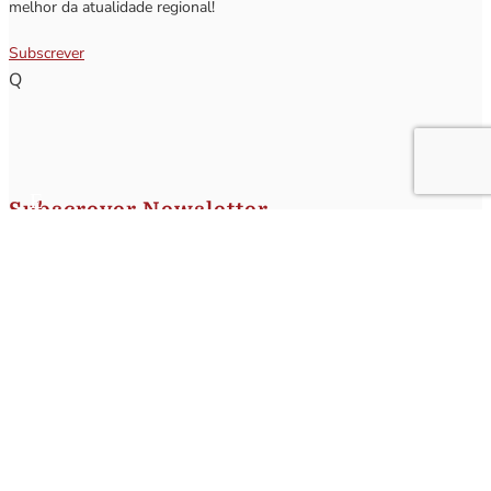
melhor da atualidade regional!
Subscrever
Q
Subscrever Newsletter
Insira o seu nome e o seu email para receber a Newsletter.
[sibwp_form id=1]
Nota
: Os seus dados não serão fornecidos a terceiros sendo apenas utilizados para envio de
informações acerca da Região da Nazaré. A qualquer momento poderá anular o seu registo.