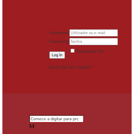
Username
Password
Remember Me
Lost your password?
Ainda não tem registo?
Registe-se
Grátis
M