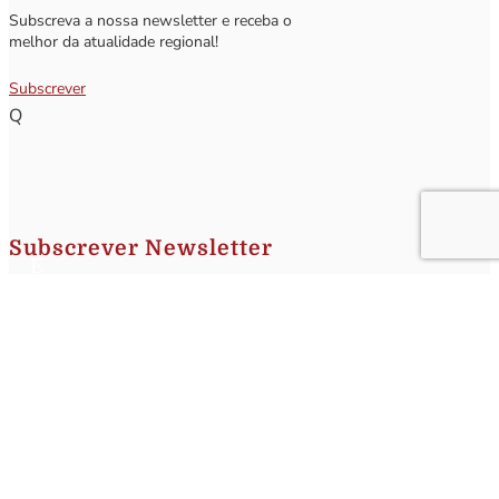
Subscreva a nossa newsletter e receba o
melhor da atualidade regional!
Subscrever
Q
Subscrever Newsletter
Insira o seu nome e o seu email para receber a Newsletter.
[sibwp_form id=1]
Nota
: Os seus dados não serão fornecidos a terceiros sendo apenas utilizados para envio de
informações acerca da Região da Nazaré. A qualquer momento poderá anular o seu registo.