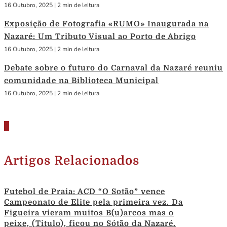
16 Outubro, 2025
|
2 min de leitura
Exposição de Fotografia «RUMO» Inaugurada na
Nazaré: Um Tributo Visual ao Porto de Abrigo
16 Outubro, 2025
|
2 min de leitura
Debate sobre o futuro do Carnaval da Nazaré reuniu
comunidade na Biblioteca Municipal
16 Outubro, 2025
|
2 min de leitura
Artigos Relacionados
Futebol de Praia: ACD “O Sotão” vence
Campeonato de Elite pela primeira vez. Da
Figueira vieram muitos B(u)arcos mas o
peixe, (Titulo), ficou no Sótão da Nazaré.