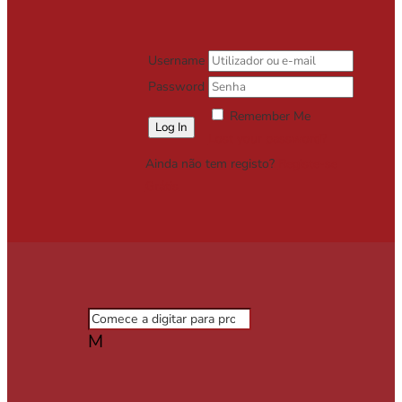
Username
Password
Remember Me
Lost your password?
Ainda não tem registo?
Registe-se
Grátis
M