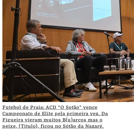
Futebol de Praia: ACD “O Sotão” vence
Campeonato de Elite pela primeira vez. Da
Figueira vieram muitos B(u)arcos mas o
peixe, (Titulo), ficou no Sótão da Nazaré.