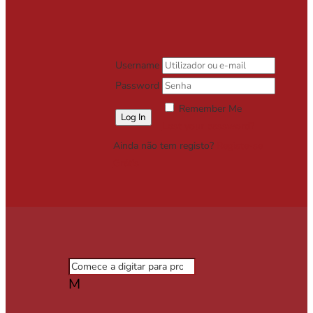
Username
Password
Remember Me
Lost your password?
Ainda não tem registo?
Registe-se
Grátis
M