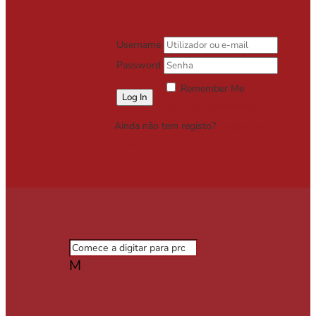
Username
Password
Remember Me
Lost your password?
Ainda não tem registo?
Registe-se
Grátis
M