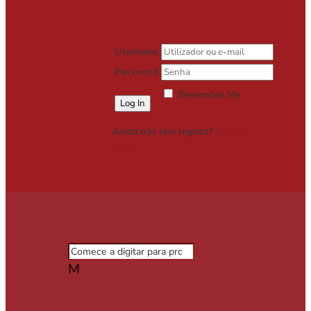
Username
Password
Remember Me
Lost your password?
Ainda não tem registo?
Registe-se
Grátis
M