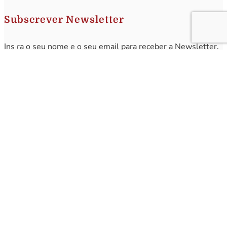
Subscrever Newsletter
Insira o seu nome e o seu email para receber a Newsletter.
[sibwp_form id=1]
Nota
: Os seus dados não serão fornecidos a terceiros sendo apenas utilizados para envio de
informações acerca da Região da Nazaré. A qualquer momento poderá anular o seu registo.