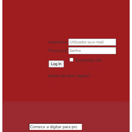
Username
Password
Remember Me
Lost your password?
Ainda não tem registo?
Registe-se
Grátis