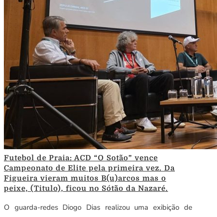
Futebol de Praia: ACD “O Sotão” vence
Campeonato de Elite pela primeira vez. Da
Figueira vieram muitos B(u)arcos mas o
peixe, (Titulo), ficou no Sótão da Nazaré.
O guarda-redes Diogo Dias realizou uma exibição de