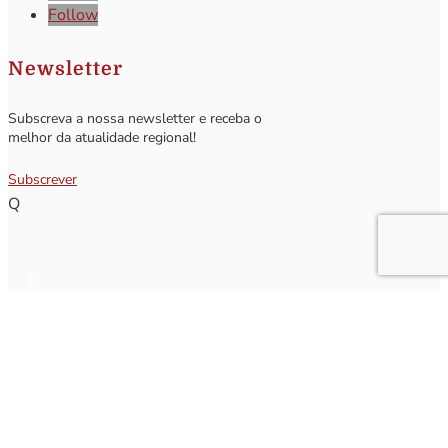
Follow
Newsletter
Subscreva a nossa newsletter e receba o
melhor da atualidade regional!
Subscrever
Q
Subscrever Newsletter
Insira o seu nome e o seu email para receber a Newsletter.
[sibwp_form id=1]