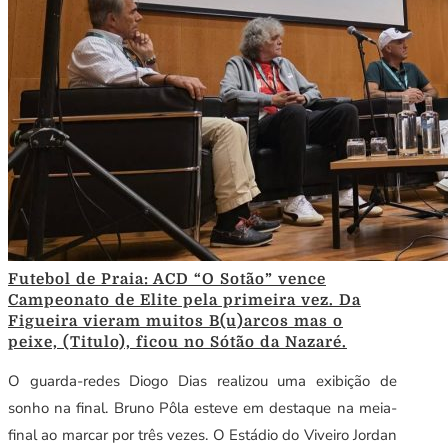
Futebol de Praia: ACD “O Sotão” vence
Campeonato de Elite pela primeira vez. Da
Figueira vieram muitos B(u)arcos mas o
peixe, (Titulo), ficou no Sótão da Nazaré.
O guarda-redes Diogo Dias realizou uma exibição de
sonho na final. Bruno Pôla esteve em destaque na meia-
final ao marcar por três vezes. O Estádio do Viveiro Jordan