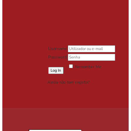
Username
Password
Remember Me
Lost your password?
Ainda não tem registo?
Registe-se
Grátis