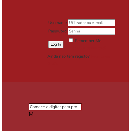
Username
Password
Remember Me
Lost your password?
Ainda não tem registo?
Registe-se
Grátis
M