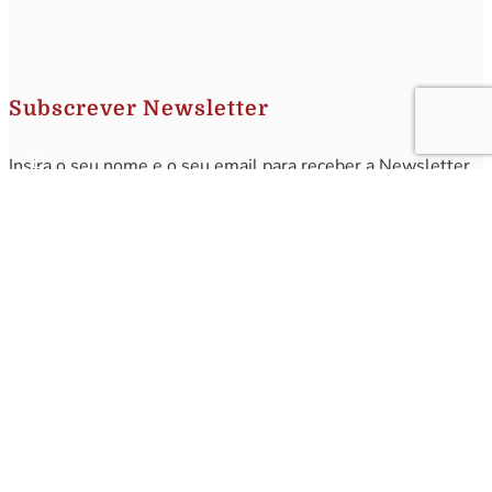
Subscrever Newsletter
Insira o seu nome e o seu email para receber a Newsletter.
[sibwp_form id=1]
Nota
: Os seus dados não serão fornecidos a terceiros sendo apenas utilizados para envio de
informações acerca da Região da Nazaré. A qualquer momento poderá anular o seu registo.