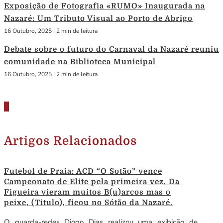
Exposição de Fotografia «RUMO» Inaugurada na
Nazaré: Um Tributo Visual ao Porto de Abrigo
16 Outubro, 2025
|
2 min de leitura
Debate sobre o futuro do Carnaval da Nazaré reuniu
comunidade na Biblioteca Municipal
16 Outubro, 2025
|
2 min de leitura
Artigos Relacionados
Futebol de Praia: ACD “O Sotão” vence
Campeonato de Elite pela primeira vez. Da
Figueira vieram muitos B(u)arcos mas o
peixe, (Titulo), ficou no Sótão da Nazaré.
O guarda-redes Diogo Dias realizou uma exibição de