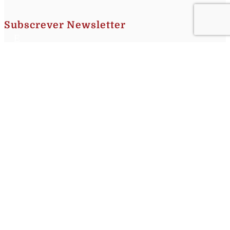
Subscrever Newsletter
Insira o seu nome e o seu email para receber a Newsletter.
[sibwp_form id=1]
Nota
: Os seus dados não serão fornecidos a terceiros sendo apenas utilizados para envio de
informações acerca da Região da Nazaré. A qualquer momento poderá anular o seu registo.