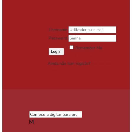
Username
Password
Remember Me
Lost your password?
Ainda não tem registo?
Registe-se
Grátis
M