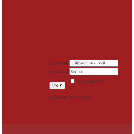
Username
Password
Remember Me
Lost your password?
Ainda não tem registo?
Registe-se
Grátis