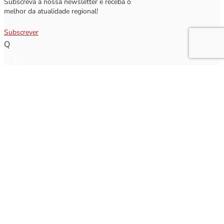
Subscreva a nossa newsletter e receba o
melhor da atualidade regional!
Subscrever
Q
Subscrever Newsletter
Insira o seu nome e o seu email para receber a Newsletter.
[sibwp_form id=1]
Nota
: Os seus dados não serão fornecidos a terceiros sendo apenas utilizados para envio de
informações acerca da Região da Nazaré. A qualquer momento poderá anular o seu registo.