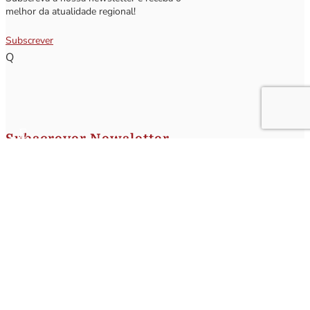
melhor da atualidade regional!
Subscrever
Q
Subscrever Newsletter
Insira o seu nome e o seu email para receber a Newsletter.
[sibwp_form id=1]
Nota
: Os seus dados não serão fornecidos a terceiros sendo apenas utilizados para envio de
informações acerca da Região da Nazaré. A qualquer momento poderá anular o seu registo.