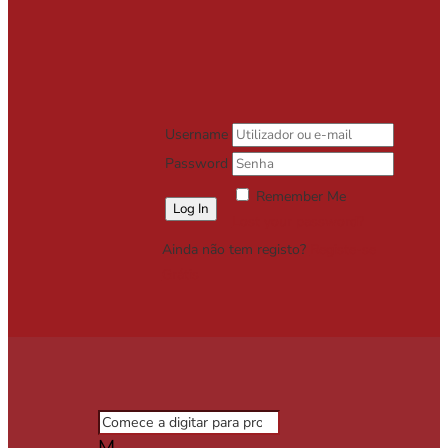
Username
Password
Remember Me
Lost your password?
Ainda não tem registo?
Registe-se
Grátis
M