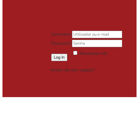
Username
Password
Remember Me
Lost your password?
Ainda não tem registo?
Registe-se
Grátis