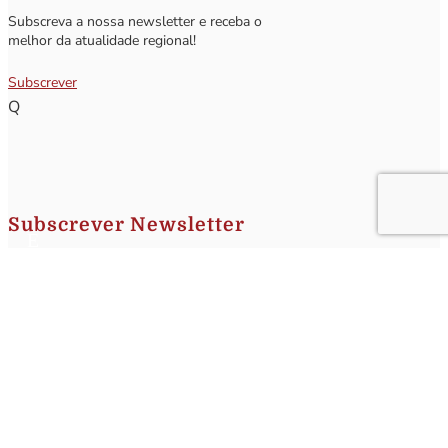
Subscreva a nossa newsletter e receba o
melhor da atualidade regional!
Subscrever
Q
Subscrever Newsletter
Insira o seu nome e o seu email para receber a Newsletter.
[sibwp_form id=1]
Nota
: Os seus dados não serão fornecidos a terceiros sendo apenas utilizados para envio de
informações acerca da Região da Nazaré. A qualquer momento poderá anular o seu registo.