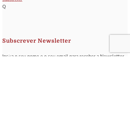
Q
Subscrever Newsletter
Insira o seu nome e o seu email para receber a Newsletter.
[sibwp_form id=1]
Nota
: Os seus dados não serão fornecidos a terceiros sendo apenas utilizados para envio de
informações acerca da Região da Nazaré. A qualquer momento poderá anular o seu registo.