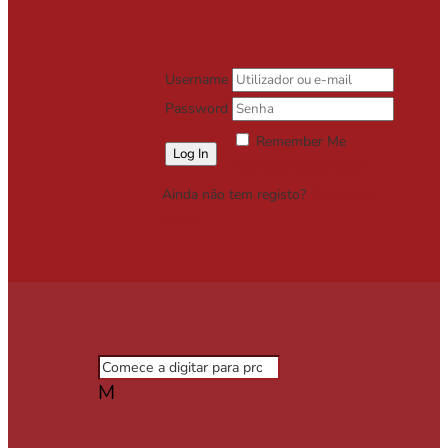
Username
Password
Remember Me
Lost your password?
Ainda não tem registo?
Registe-se
Grátis
M