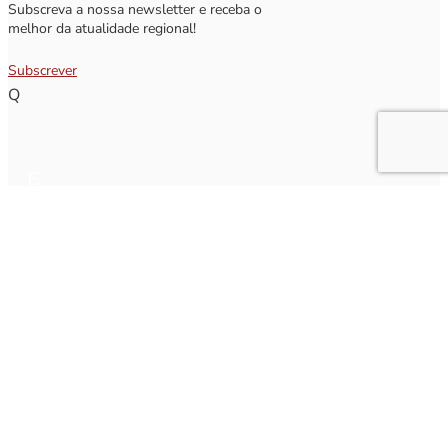
Subscreva a nossa newsletter e receba o
melhor da atualidade regional!
Subscrever
Q
Subscrever Newsletter
Insira o seu nome e o seu email para receber a Newsletter.
[sibwp_form id=1]
Nota
: Os seus dados não serão fornecidos a terceiros sendo apenas utilizados para envio de
informações acerca da Região da Nazaré. A qualquer momento poderá anular o seu registo.