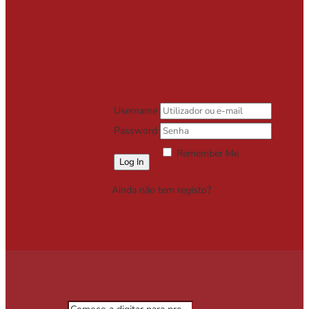
Username
Password
Remember Me
Lost your password?
Ainda não tem registo?
Registe-se
Grátis