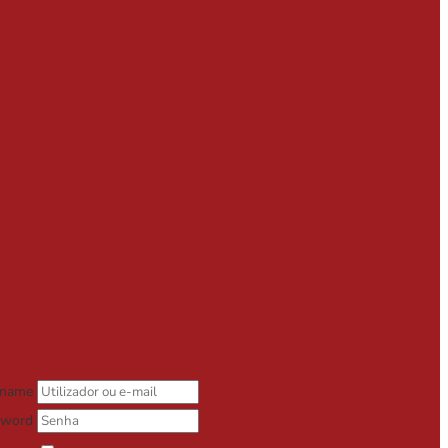
rname
sword