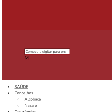
M
SAÚDE
Concelhos
Alcobaça
Nazaré
Ocorrências