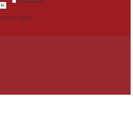
Remember Me
Lost your password?
a não tem registo?
Registe-se Grátis