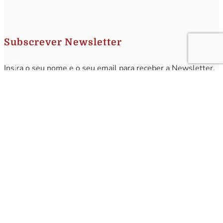
Subscrever Newsletter
Insira o seu nome e o seu email para receber a Newsletter.
[sibwp_form id=1]
Nota
: Os seus dados não serão fornecidos a terceiros sendo apenas utilizados para envio de
informações acerca da Região da Nazaré. A qualquer momento poderá anular o seu registo.