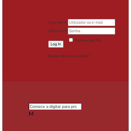
Username
Password
Remember Me
Lost your password?
Ainda não tem registo?
Registe-se
Grátis
M