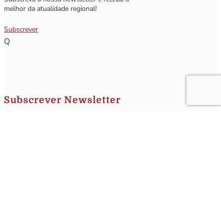
melhor da atualidade regional!
Subscrever
Q
Subscrever Newsletter
Insira o seu nome e o seu email para receber a Newsletter.
[sibwp_form id=1]
Nota
: Os seus dados não serão fornecidos a terceiros sendo apenas utilizados para envio de
informações acerca da Região da Nazaré. A qualquer momento poderá anular o seu registo.