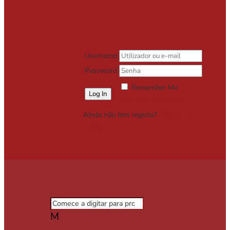
Username
Password
Remember Me
Lost your password?
Ainda não tem registo?
Registe-se
Grátis
M