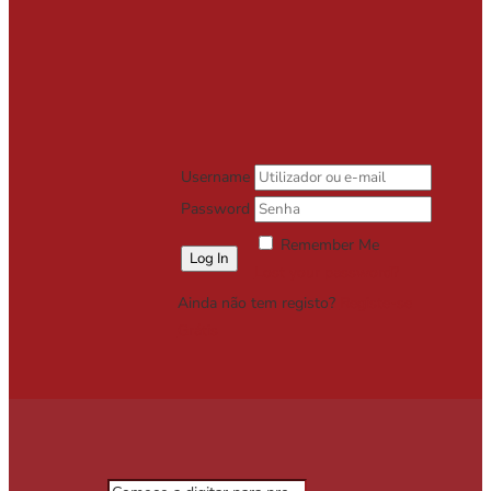
Username
Password
Remember Me
Lost your password?
Ainda não tem registo?
Registe-se
Grátis