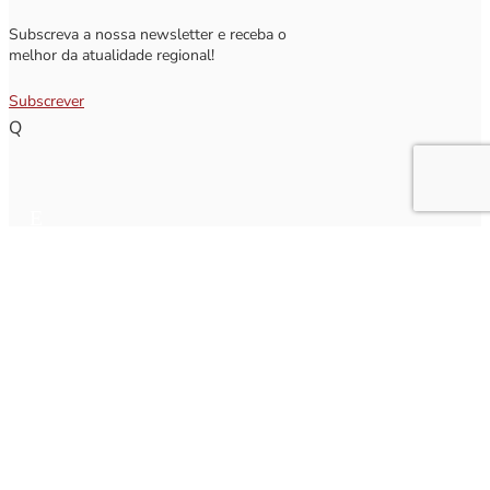
Subscreva a nossa newsletter e receba o
melhor da atualidade regional!
Subscrever
Q
Subscrever Newsletter
Insira o seu nome e o seu email para receber a Newsletter.
[sibwp_form id=1]
Nota
: Os seus dados não serão fornecidos a terceiros sendo apenas utilizados para envio de
informações acerca da Região da Nazaré. A qualquer momento poderá anular o seu registo.