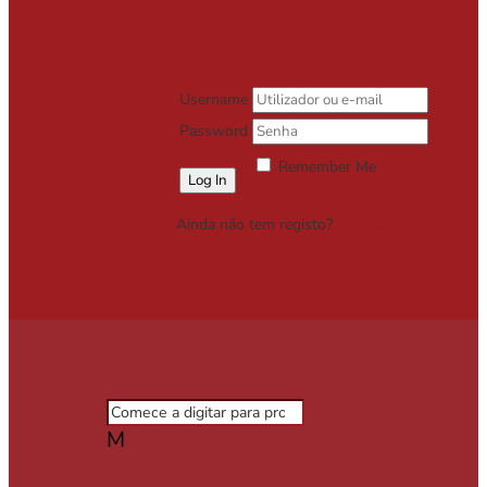
Username
Password
Remember Me
Lost your password?
Ainda não tem registo?
Registe-se
Grátis
M