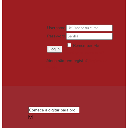
Username
Password
Remember Me
Lost your password?
Ainda não tem registo?
Registe-se
Grátis
M