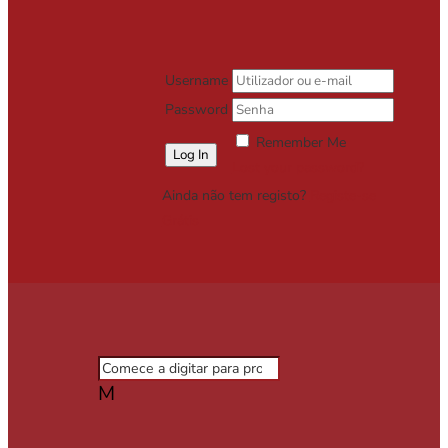
Username
Password
Remember Me
Lost your password?
Ainda não tem registo?
Registe-se
Grátis
M