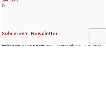
Q
Subscrever Newsletter
Insira o seu nome e o seu email para receber a Newsletter.
[sibwp_form id=1]
Nota
: Os seus dados não serão fornecidos a terceiros sendo apenas utilizados para envio de
informações acerca da Região da Nazaré. A qualquer momento poderá anular o seu registo.