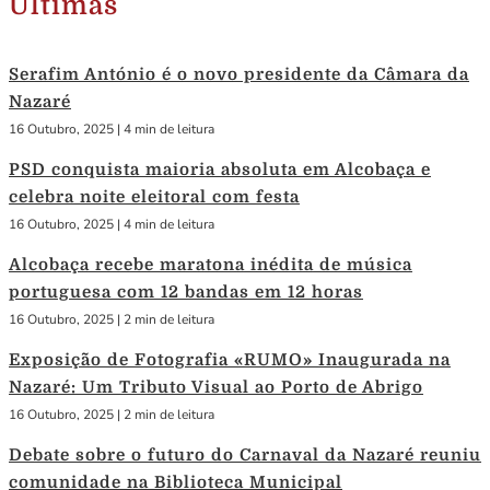
Últimas
Serafim António é o novo presidente da Câmara da
Nazaré
16 Outubro, 2025
|
4 min de leitura
PSD conquista maioria absoluta em Alcobaça e
celebra noite eleitoral com festa
16 Outubro, 2025
|
4 min de leitura
Alcobaça recebe maratona inédita de música
portuguesa com 12 bandas em 12 horas
16 Outubro, 2025
|
2 min de leitura
Exposição de Fotografia «RUMO» Inaugurada na
Nazaré: Um Tributo Visual ao Porto de Abrigo
16 Outubro, 2025
|
2 min de leitura
Debate sobre o futuro do Carnaval da Nazaré reuniu
comunidade na Biblioteca Municipal