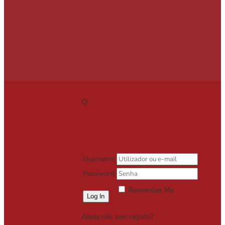
Q
Username
Password
Remember Me
Lost your password?
Ainda não tem registo?
Registe-se