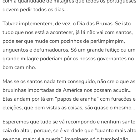
com a quantidade de milagres que todos os portugueses
devem pedir todos os dias…
Talvez implementem, de vez, o Dia das Bruxas. Se isto
tudo que nos está a acontecer, já lá não vai com santos,
pode ser que mude com pozinhos de perlimpimpim,
unguentos e defumadouros. Só um grande feitiço ou um
grande milagre poderiam pôr os nossos governantes no
bom caminho.
Mas se os santos nada tem conseguido, não creio que as
bruxinhas importadas da América nos possam acudir…
Elas andam por lá em “papos de aranha” com furacões e
eleições, que bem vistas as coisas, são quase o mesmo…
Esperemos que tudo se vá recompondo e nenhum santo
caia do altar, porque, se é verdade que “quanto mais alto
se sobe, maior é a queda”, imaginem só o trambolhão