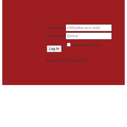
Username
Password
Remember Me
Lost your password?
Ainda não tem registo?
Registe-se
Grátis