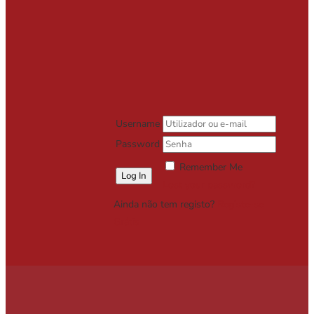
Username
Password
Remember Me
Lost your password?
Ainda não tem registo?
Registe-se
Grátis