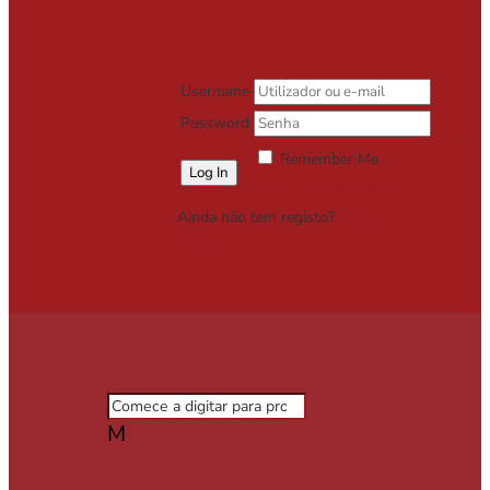
Username
Password
Remember Me
Lost your password?
Ainda não tem registo?
Registe-se
Grátis
M