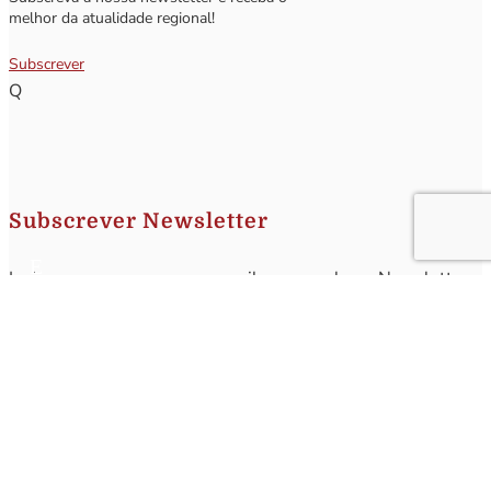
melhor da atualidade regional!
Subscrever
Q
Subscrever Newsletter
Insira o seu nome e o seu email para receber a Newsletter.
[sibwp_form id=1]
Nota
: Os seus dados não serão fornecidos a terceiros sendo apenas utilizados para envio de
informações acerca da Região da Nazaré. A qualquer momento poderá anular o seu registo.