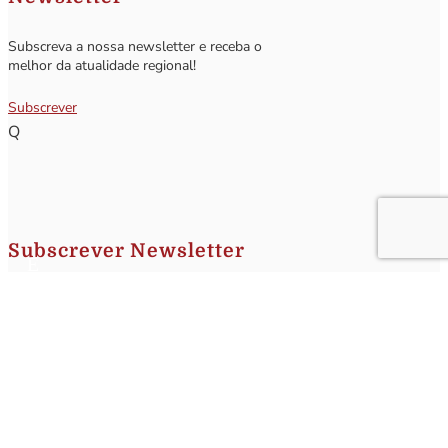
Subscreva a nossa newsletter e receba o
melhor da atualidade regional!
Subscrever
Q
Subscrever Newsletter
Insira o seu nome e o seu email para receber a Newsletter.
[sibwp_form id=1]
Nota
: Os seus dados não serão fornecidos a terceiros sendo apenas utilizados para envio de
informações acerca da Região da Nazaré. A qualquer momento poderá anular o seu registo.