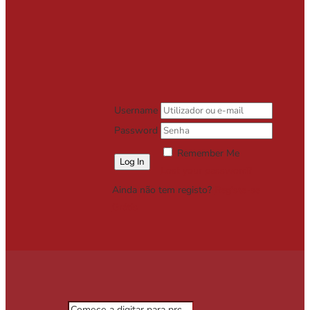
Username
Password
Remember Me
Lost your password?
Ainda não tem registo?
Registe-se
Grátis