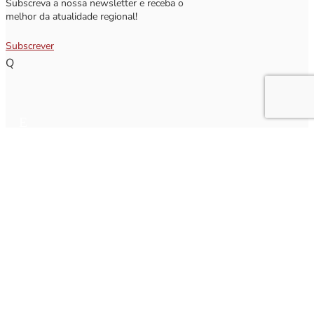
Subscreva a nossa newsletter e receba o
melhor da atualidade regional!
Subscrever
Q
Subscrever Newsletter
Insira o seu nome e o seu email para receber a Newsletter.
[sibwp_form id=1]
Nota
: Os seus dados não serão fornecidos a terceiros sendo apenas utilizados para envio de
informações acerca da Região da Nazaré. A qualquer momento poderá anular o seu registo.