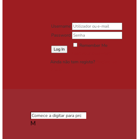
Username
Password
Remember Me
Lost your password?
Ainda não tem registo?
Registe-se
Grátis
M