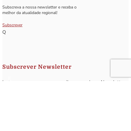
Subscreva a nossa newsletter e receba o
melhor da atualidade regional!
Subscrever
Q
Subscrever Newsletter
Insira o seu nome e o seu email para receber a Newsletter.
[sibwp_form id=1]
Nota
: Os seus dados não serão fornecidos a terceiros sendo apenas utilizados para envio de
informações acerca da Região da Nazaré. A qualquer momento poderá anular o seu registo.