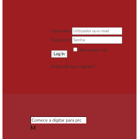
Username
Password
Remember Me
Lost your password?
Ainda não tem registo?
Registe-se
Grátis
M