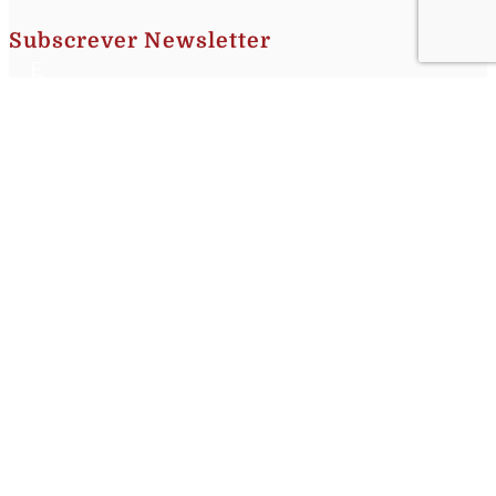
Subscrever Newsletter
Insira o seu nome e o seu email para receber a Newsletter.
[sibwp_form id=1]
Nota
: Os seus dados não serão fornecidos a terceiros sendo apenas utilizados para envio de
informações acerca da Região da Nazaré. A qualquer momento poderá anular o seu registo.