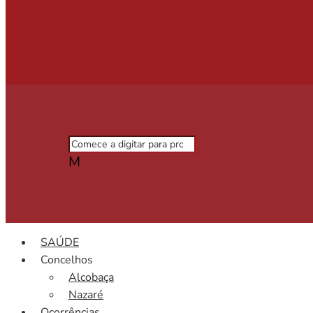
M
SAÚDE
Concelhos
Alcobaça
Nazaré
Ocorrências