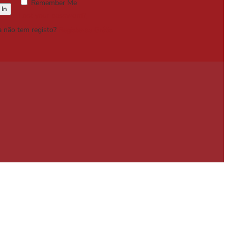
Remember Me
Lost your password?
a não tem registo?
Registe-se Grátis