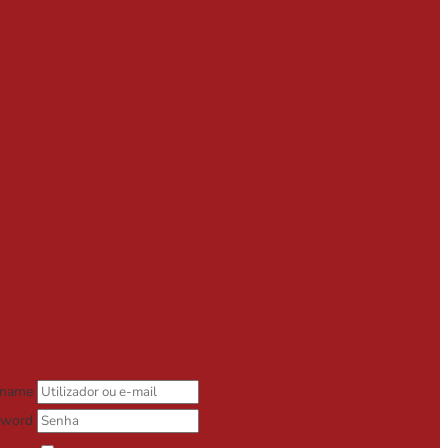
rname
sword