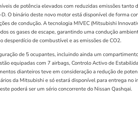
níveis de potência elevados com reduzidas emissões tanto 
D. O binário deste novo motor está disponível de forma co
ões de condução. A tecnologia MIVEC (Mitsubishi Innovativ
todos os gases de escape, garantindo uma condução ambien
o o desperdício de combustível e as emissões de CO2.
figuração de 5 ocupantes, incluindo ainda um compartiment
estão equipadas com 7 airbags, Controlo Activo de Estabilida
mentos dianteiros teve em consideração a redução de poten
rios da Mitsubishi e só estará disponível para entrega no 
este poderá ser um sério concorrente do Nissan Qashqai.