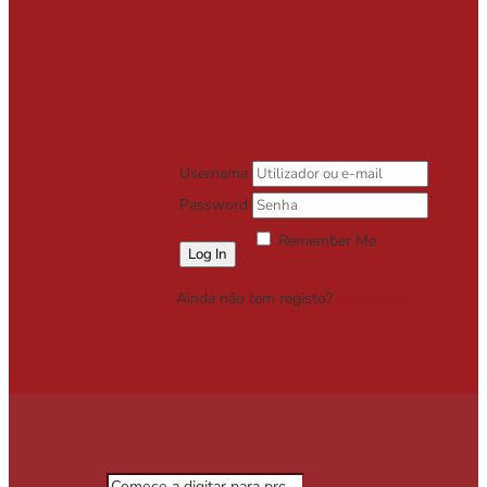
Username
Password
Remember Me
Lost your password?
Ainda não tem registo?
Registe-se
Grátis