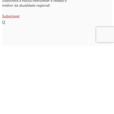
Subscreva a nossa newsletter e receba o
melhor da atualidade regional!
Subscrever
Q
Subscrever Newsletter
Insira o seu nome e o seu email para receber a Newsletter.
[sibwp_form id=1]
Nota
: Os seus dados não serão fornecidos a terceiros sendo apenas utilizados para envio de
informações acerca da Região da Nazaré. A qualquer momento poderá anular o seu registo.