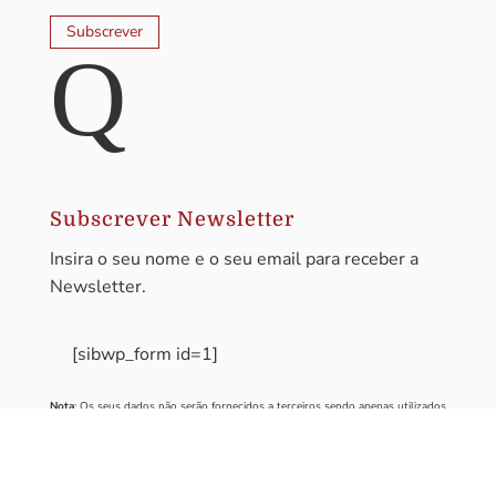
Subscrever
Q
Subscrever Newsletter
Insira o seu nome e o seu email para receber a
Newsletter.
[sibwp_form id=1]
Nota
: Os seus dados não serão fornecidos a terceiros sendo apenas utilizados
para envio de informações acerca da Região da Nazaré. A qualquer momento
poderá anular o seu registo.