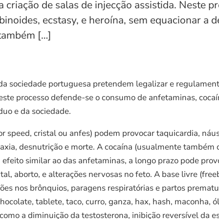
 criação de salas de injecção assistida. Neste
abinoides, ecstasy, e heroína, sem equacionar a 
(também […]
 da sociedade portuguesa pretendem legalizar e regulamen
Neste processo defende-se o consumo de anfetaminas, cocaína
duo e da sociedade.
speed, cristal ou anfes) podem provocar taquicardia, náus
 ataxia, desnutrição e morte. A cocaína (usualmente também
 efeito similar ao das anfetaminas, a longo prazo pode prov
al, aborto, e alterações nervosas no feto. A base livre (fre
ecções nos brônquios, paragens respiratórias e partos prema
ocolate, tablete, taco, curro, ganza, hax, hash, maconha, 
m como a diminuição da testosterona, inibição reversível d