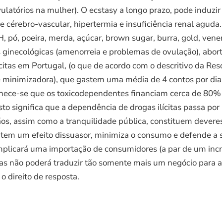
ulatórios na mulher). O ecstasy a longo prazo, pode induzir
nte cérebro-vascular, hipertermia e insuficiência renal agu
, pó, poeira, merda, açúcar, brown sugar, burra, gold, vene
as ginecológicas (amenorreia e problemas de ovulação), abo
citas em Portugal, (o que de acordo com o descritivo da Res
te minimizadora), que gastem uma média de 4 contos por 
nhece-se que os toxicodependentes financiam cerca de 80%
Isto significa que a dependência de drogas ilícitas passa 
os, assim como a tranquilidade pública, constituem deveres
 tem um efeito dissuasor, minimiza o consumo e defende a 
plicará uma importação de consumidores (a par de um incr
 não poderá traduzir tão somente mais um negócio para alg
 direito de resposta.