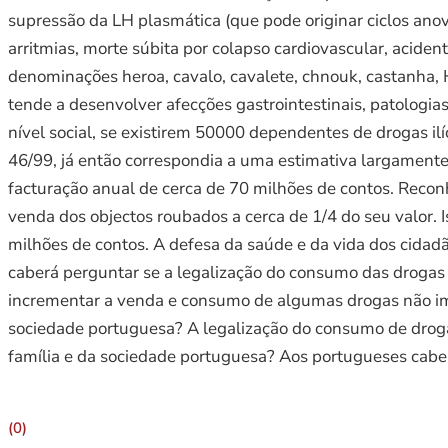
supressão da LH plasmática (que pode originar ciclos anov
arritmias, morte súbita por colapso cardiovascular, acide
denominações heroa, cavalo, cavalete, chnouk, castanha, H
tende a desenvolver afecções gastrointestinais, patologi
nível social, se existirem 50000 dependentes de drogas ilí
46/99, já então correspondia a uma estimativa largamen
facturação anual de cerca de 70 milhões de contos. Reco
venda dos objectos roubados a cerca de 1/4 do seu valor. 
milhões de contos. A defesa da saúde e da vida dos cidadã
caberá perguntar se a legalização do consumo das drogas
incrementar a venda e consumo de algumas drogas não im
sociedade portuguesa? A legalização do consumo de drogas
família e da sociedade portuguesa? Aos portugueses cabe o
(0)