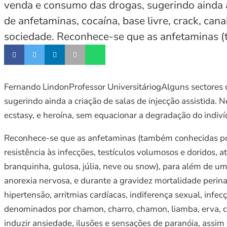
venda e consumo das drogas, sugerindo ainda a
de anfetaminas, cocaína, base livre, crack, can
sociedade. Reconhece-se que as anfetaminas 
Fernando LindonProfessor UniversitáriogAlguns sectores
sugerindo ainda a criação de salas de injecção assistida. 
ecstasy, e heroína, sem equacionar a degradação do indiví
Reconhece-se que as anfetaminas (também conhecidas por 
resistência às infecções, testículos volumosos e doridos,
branquinha, gulosa, júlia, neve ou snow), para além de um
anorexia nervosa, e durante a gravidez mortalidade perinat
hipertensão, arritmias cardíacas, indiferença sexual, inf
denominados por chamon, charro, chamon, liamba, erva, ch
induzir ansiedade, ilusões e sensações de paranóia, assi