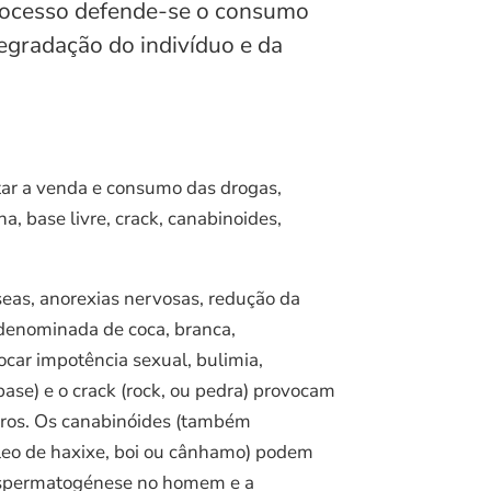
 processo defende-se o consumo
degradação do indivíduo e da
tar a venda e consumo das drogas,
, base livre, crack, canabinoides,
eas, anorexias nervosas, redução da
 denominada de coca, branca,
ocar impotência sexual, bulimia,
ebase) e o crack (rock, ou pedra) provocam
turos. Os canabinóides (também
óleo de haxixe, boi ou cânhamo) podem
a espermatogénese no homem e a