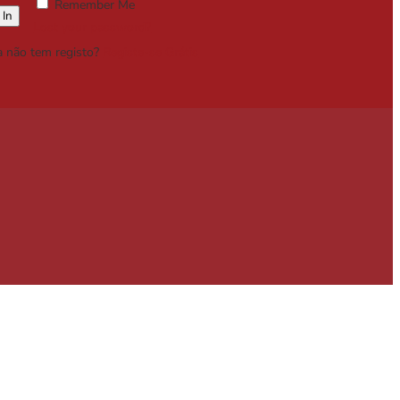
Remember Me
Lost your password?
a não tem registo?
Registe-se Grátis