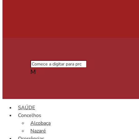
M
SAÚDE
Concelhos
Alcobaça
Nazaré
Ocorrências