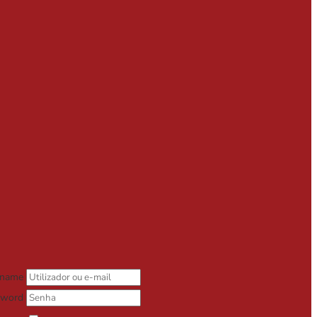
rname
sword