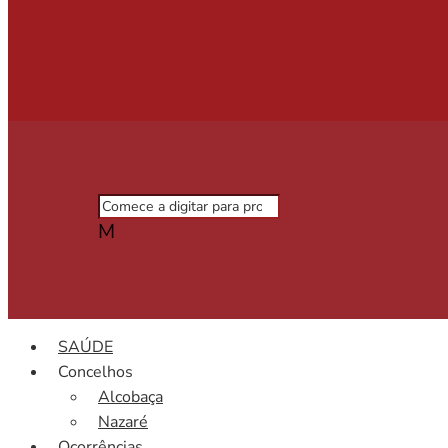
M
SAÚDE
Concelhos
Alcobaça
Nazaré
Ocorrências