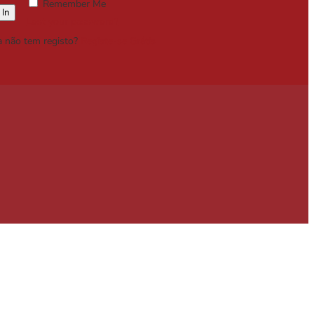
Remember Me
Lost your password?
a não tem registo?
Registe-se Grátis