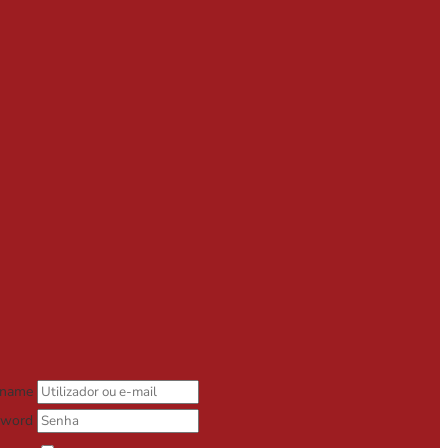
rname
sword