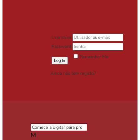
Username
Password
Remember Me
Lost your password?
Ainda não tem registo?
Registe-se
Grátis
M