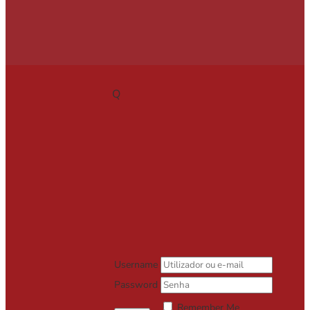
Q
Username
Password
Remember Me