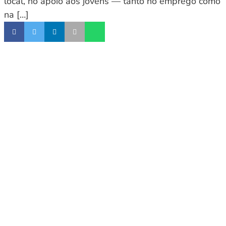
local, no apoio aos jovens — tanto no emprego como
na […]