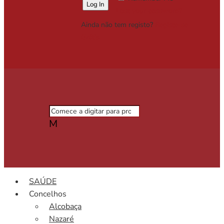
Lost your password?
Ainda não tem registo?
Registe-se
Grátis
M
SAÚDE
Concelhos
Alcobaça
Nazaré