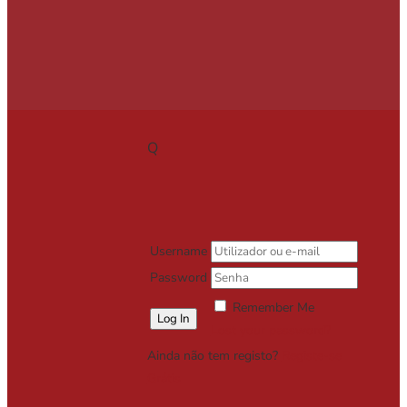
Q
Username
Password
Remember Me
Lost your password?
Ainda não tem registo?
Registe-se
Grátis