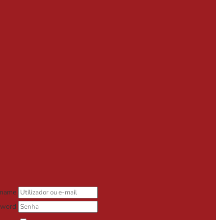
rname
sword