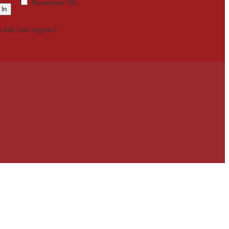
Remember Me
Lost your password?
a não tem registo?
Registe-se Grátis