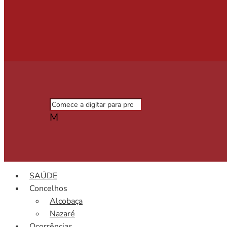
M
SAÚDE
Concelhos
Alcobaça
Nazaré
Ocorrências