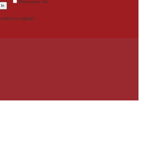
Remember Me
Lost your password?
a não tem registo?
Registe-se Grátis