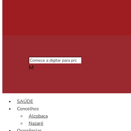
M
SAÚDE
Concelhos
Alcobaça
Nazaré
Ocorrências