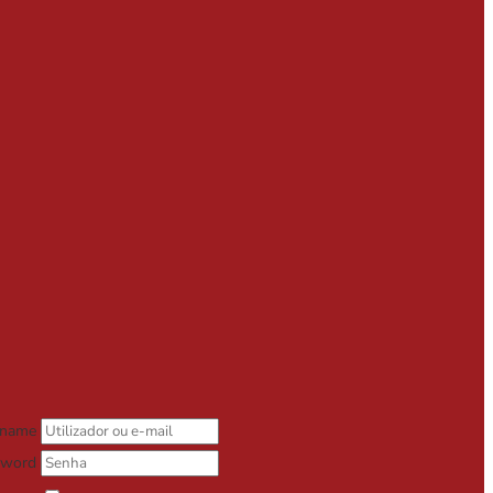
rname
sword