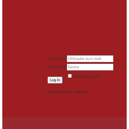
Username
Password
Remember Me
Lost your password?
Ainda não tem registo?
Registe-se
Grátis