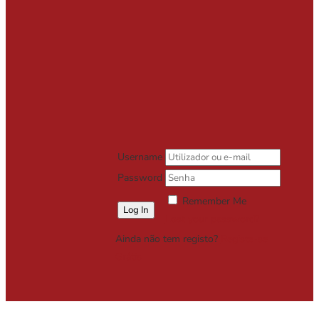
Username
Password
Remember Me
Lost your password?
Ainda não tem registo?
Registe-se
Grátis