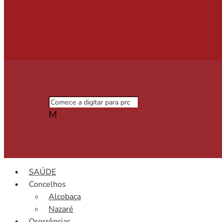
M
SAÚDE
Concelhos
Alcobaça
Nazaré
Ocorrências