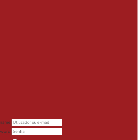
rname
sword