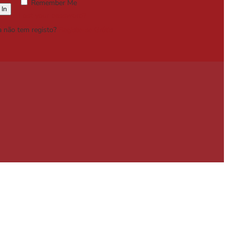
Remember Me
Lost your password?
a não tem registo?
Registe-se Grátis